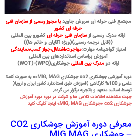
مجتمع فنی حرفه ای سروش جاوید
با مجوز رسمی از سازمان فنی
حرفه ای کشور
ارائه مدرک رسمی از
سازمان فنی حرفه ای
کشورو بین المللی
((قابل ترجمه رسمی)(ویژه آقایان و خانم ها))
امتیاز گواهینامه مهارت:
مهاجرت،اشتغال،جواز کسب،نمایندگی
آموزش براساس استانداردهای بین المللی
ارائه دو
مدرک
بین المللی
جوشکاری(WPQ)-(WQT)
دوره آموزشی جوشکاری co2 جوشکاری MIG, MAG»» به صورت کاملا
علمی و 100% کارگاهی )آموزش طبق استاندارد کشور ایران و اروپا(
توسط اساتید متعهد و باتجربه برگزار می گردد.
جهت مشاهده اطلاعات کلاس ها و شرکت در دوره دوره آموزش
جوشکاری co2 «
جوشکاری MIG, MAG» اینجا کلیک کنید
معرفی دوره آموزش جوشکاری CO2
– جوشکاری MIG.MAG