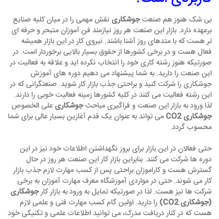
بی شک هنوز هم صنعت
جوشکاری
نقش مهمی را در میان کلیه صنایع
برعهده دارد. بازار این صنعت هر روز نیازمند فن آموزان متبحر و حرفه ای
تر هست که با متدهای روز آشنا باشند. نیروی کار در این بازار همیشه
فعال هست و در برخی کشورها از حقوق بسیار بالایی برخوردار است. در
صورتیکه هنوز رشته کاری خود را انتخاب نکرده اید و علاقه به فعالیت در
این صنعت را دارید. به شما پیشنهاد می دهیم دوره های آموزش
جوشکاری را شرکت کنید و براحتی جذب بازار کار شوید. صنعتگرانی که در
این رشته فعالیت می کنند در کلیه کشورها زمینه فعالیت خوبی را دارند.
لذا ورود به بازار این صنعت و فراگیری مباحث
جوشکاری
علی الخصوص
جوشکاری CO2
می تواند به عنوان یک قدم آغازین بسیار عالی برای شما
محسوب گردد.
حتی فعالان در این بازار برای بروز نگهداشتن اطلاعات خود نیز در این
دوره ها شرکت می کنند. بنابراین بازار کار این صنعت هر روز در حال
گسترش هست و کاراموزان براحتی پس از کسب مهارت لازم جذب بازار
کار می شوند. حتی در مواردی آموزشگاه معرف مهارت آموزان به برخی
شرکت ها نیز هست. لذا در صورتیکه تمایل به ورود به بازار کار
جوشکاری
(جوشکاری CO2)
را دارید. اولین گام کسب مهارت فنی و علمی لازم
هست که در کنار دریافت مدرک، می توانید اطلاعات علمی و تکنیکی خود