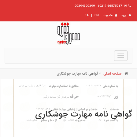
66575917-19 (021) - 09394309399
ورود
عضویت
EN
|
FA
Toggle
navigation
صفحه اصلی
گواهی نامه مهارت جوشکاری
گواهی نامه مهارت جوشکاری