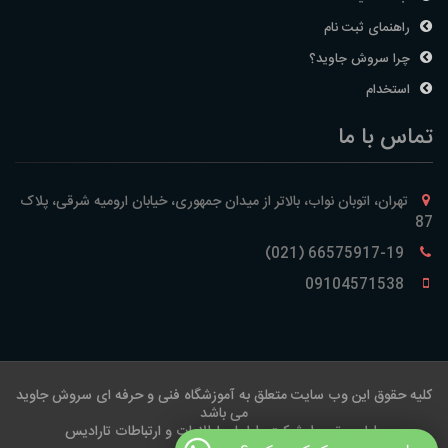
راهنمای ثبت نام
چرا سروش جاوید؟
استخدام
تماس با ما
تهران، اتوبان نواب، بالاتر از میدان جمهوری، خیابان ارومیه شرقی، پلاک
87
66575917-19 (021)
09104571538
کلیه حقوق این وب سایت متعلق به آموزشگاه فنی و حرفه ای سروش جاوید
می باشد
طراحی توسط شرکت طراحان اطلاعات و ارتباطات تارادیس