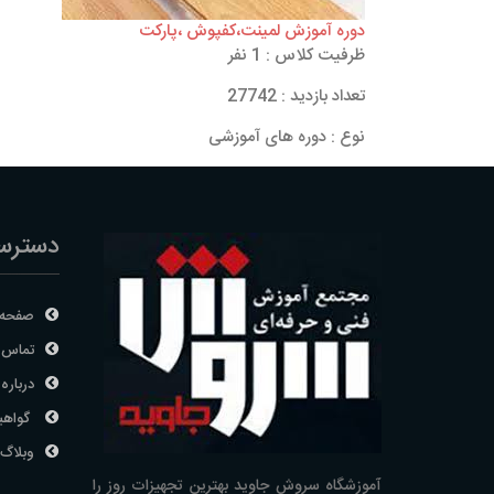
دوره آموزش لمینت،کفپوش ،پارکت
ظرفیت کلاس : 1 نفر
تعداد بازدید : 27742
نوع : دوره های آموزشی
دسترس
صفحه 
تماس ب
درباره 
گواهی
وبلاگ
آموزشگاه سروش جاوید بهترین تجهیزات روز را