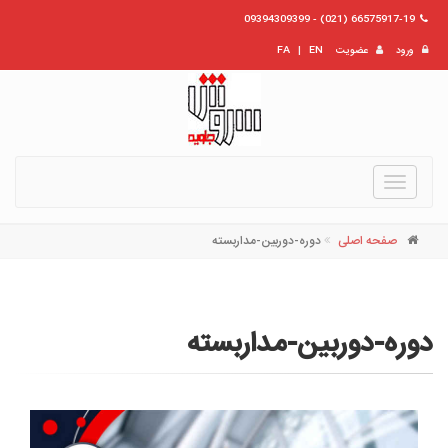
66575917-19 (021) - 09394309399
ورود
عضویت
EN
|
FA
Toggle
navigation
صفحه اصلی
دوره-دوربین-مداربسته
دوره-دوربین-مداربسته