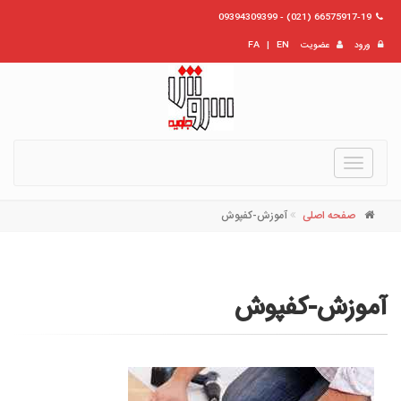
66575917-19 (021) - 09394309399
ورود
عضویت
EN
|
FA
Toggle
navigation
صفحه اصلی
آموزش-کفپوش
آموزش-کفپوش