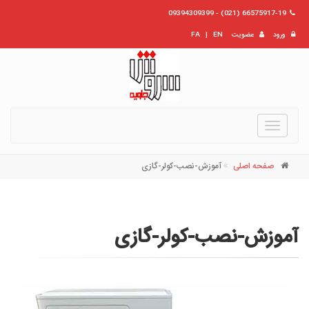
66575917-19 (021) - 09394309399
ورود
عضویت
EN
|
FA
Toggle
navigation
صفحه اصلی
آموزش-نصب-کولر-گازی
آموزش-نصب-کولر-گازی