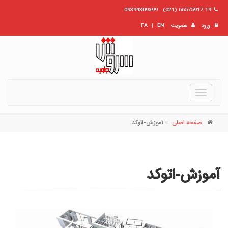
66575917-19 (021) - 09394309399
ورود
عضویت
EN
|
FA
Toggle
navigation
صفحه اصلی
آموزش-اتوکد
آموزش-اتوکد