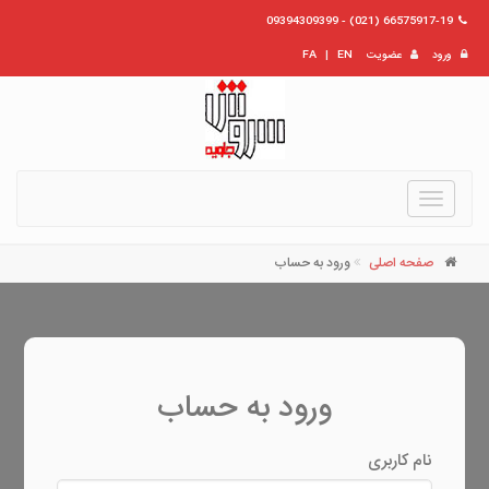
66575917-19 (021) - 09394309399
ورود
عضویت
EN
|
FA
Toggle
navigation
صفحه اصلی
ورود به حساب
ورود به حساب
نام کاربری