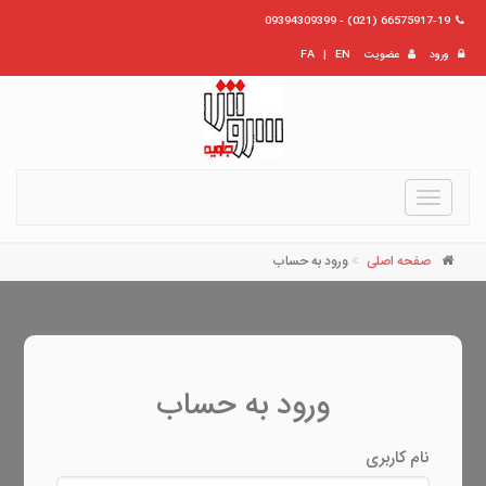
66575917-19 (021) - 09394309399
ورود
عضویت
EN
|
FA
Toggle
navigation
صفحه اصلی
ورود به حساب
ورود به حساب
نام کاربری