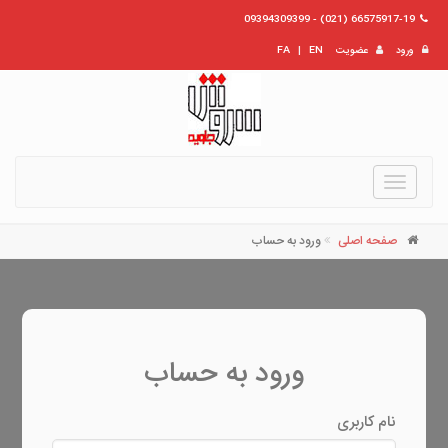
66575917-19 (021) - 09394309399
ورود
عضویت
EN
|
FA
Toggle
navigation
صفحه اصلی
ورود به حساب
ورود به حساب
نام کاربری