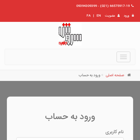
66575917-19 (021) - 09394309399
ورود
عضویت
EN
|
FA
Toggle
navigation
صفحه اصلی
ورود به حساب
ورود به حساب
نام کاربری