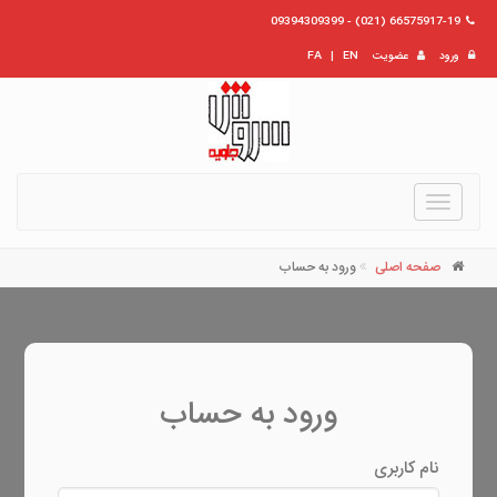
66575917-19 (021) - 09394309399
ورود
عضویت
EN
|
FA
Toggle
navigation
صفحه اصلی
ورود به حساب
ورود به حساب
نام کاربری