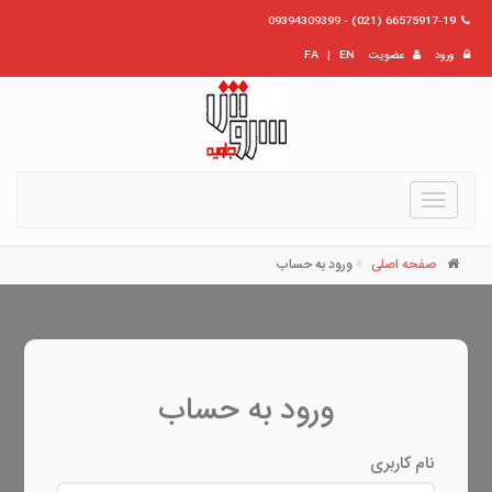
66575917-19 (021) - 09394309399
ورود
عضویت
EN
|
FA
Toggle
navigation
صفحه اصلی
ورود به حساب
ورود به حساب
نام کاربری