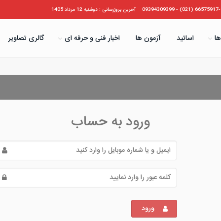
66575917-19 (021) - 09394
آخرین بروزرسانی : دوشنبه 12 مرداد 1405
ها
اساتید
آزمون ها
اخبار فنی و حرفه ای
گالری تصاویر
ورود به حساب
ورود