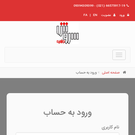
66575917-19 (021) - 09394309399
ورود
عضویت
EN
|
FA
Toggle
navigation
صفحه اصلی
ورود به حساب
ورود به حساب
نام کاربری