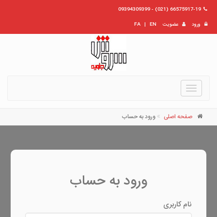
66575917-19 (021) - 09394309399
ورود
عضویت
EN
|
FA
Toggle
navigation
صفحه اصلی
ورود به حساب
ورود به حساب
نام کاربری