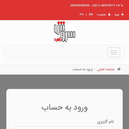
66575917-19 (021) - 09394309399
ورود
عضویت
EN
|
FA
Toggle
navigation
صفحه اصلی
ورود به حساب
ورود به حساب
نام کاربری