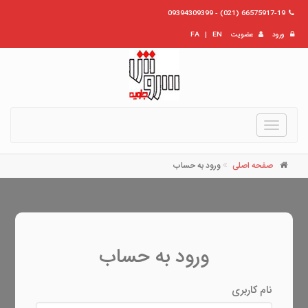
66575917-19 (021) - 09394309399
ورود
عضویت
EN
|
FA
Toggle
navigation
صفحه اصلی
ورود به حساب
ورود به حساب
نام کاربری