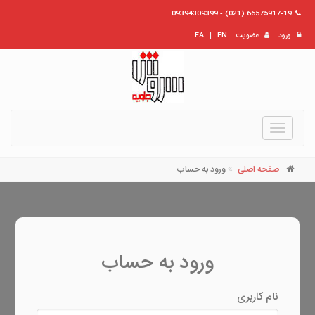
66575917-19 (021) - 09394309399
ورود
عضویت
EN
|
FA
Toggle
navigation
صفحه اصلی
ورود به حساب
ورود به حساب
نام کاربری