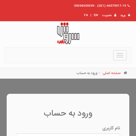
66575917-19 (021) - 09394309399
ورود
عضویت
EN
|
FA
Toggle
navigation
صفحه اصلی
ورود به حساب
ورود به حساب
نام کاربری