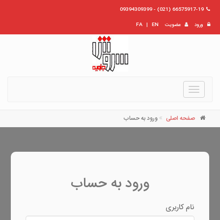
66575917-19 (021) - 09394309399
ورود
عضویت
EN
|
FA
Toggle
navigation
صفحه اصلی
ورود به حساب
ورود به حساب
نام کاربری