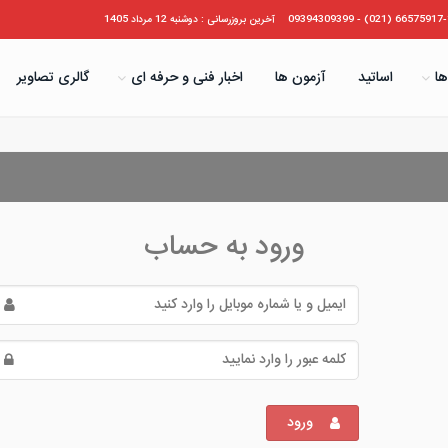
66575917-19 (021) - 09394
آخرین بروزرسانی : دوشنبه 12 مرداد 1405
ها
اساتید
آزمون ها
اخبار فنی و حرفه ای
گالری تصاویر
ورود به حساب
ورود