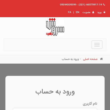
66575917-19 (021) - 09394309399
ورود
عضویت
EN
|
FA
Toggle
navigation
صفحه اصلی
ورود به حساب
ورود به حساب
نام کاربری