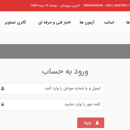
66575917-19 (021) - 09394
آخرین بروزرسانی : دوشنبه 12 مرداد 1405
ها
اساتید
آزمون ها
اخبار فنی و حرفه ای
گالری تصاویر
ورود به حساب
ورود