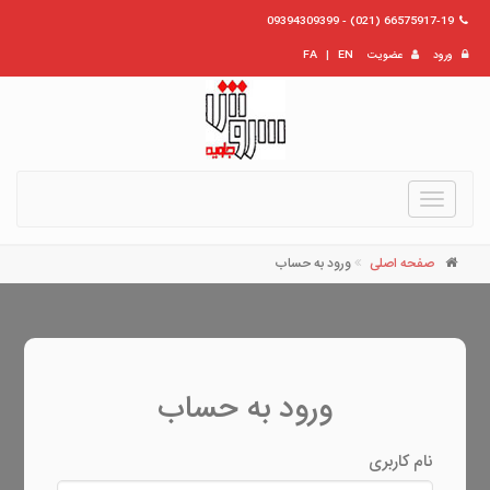
66575917-19 (021) - 09394309399
ورود
عضویت
EN
|
FA
Toggle
navigation
صفحه اصلی
ورود به حساب
ورود به حساب
نام کاربری