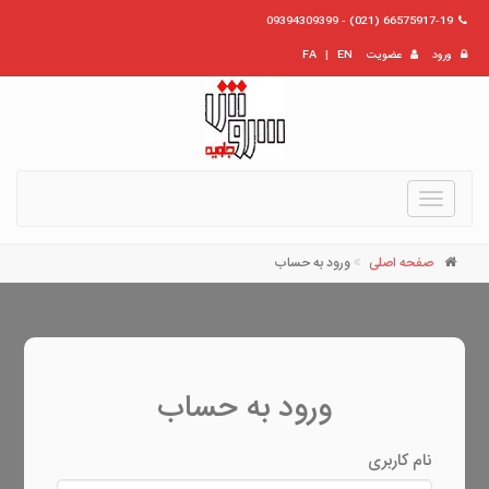
66575917-19 (021) - 09394309399
ورود
عضویت
EN
|
FA
Toggle
navigation
صفحه اصلی
ورود به حساب
ورود به حساب
نام کاربری