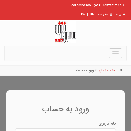
66575917-19 (021) - 09394309399
ورود
عضویت
EN
|
FA
Toggle
navigation
صفحه اصلی
ورود به حساب
ورود به حساب
نام کاربری