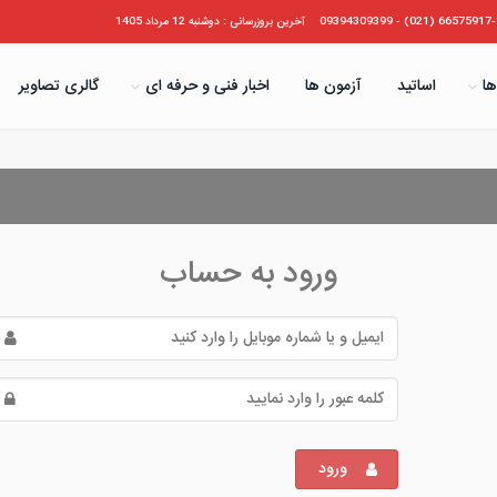
66575917-19 (021) - 09394
آخرین بروزرسانی : دوشنبه 12 مرداد 1405
ها
اساتید
آزمون ها
اخبار فنی و حرفه ای
گالری تصاویر
ورود به حساب
ورود