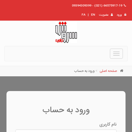
66575917-19 (021) - 09394309399
ورود
عضویت
EN
|
FA
Toggle
navigation
صفحه اصلی
ورود به حساب
ورود به حساب
نام کاربری