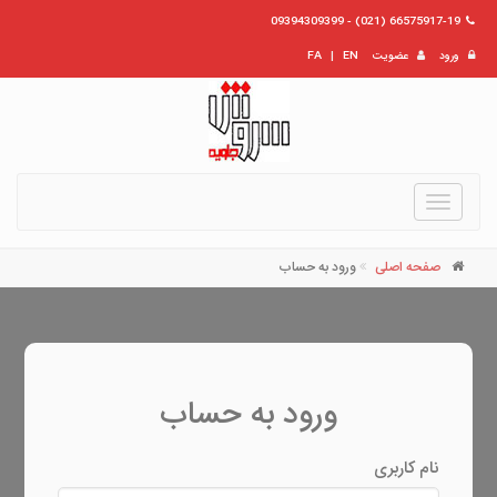
66575917-19 (021) - 09394309399
ورود
عضویت
EN
|
FA
Toggle
navigation
صفحه اصلی
ورود به حساب
ورود به حساب
نام کاربری