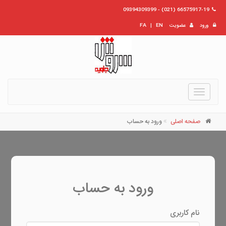
66575917-19 (021) - 09394309399
ورود
عضویت
EN
|
FA
Toggle
navigation
صفحه اصلی
ورود به حساب
ورود به حساب
نام کاربری