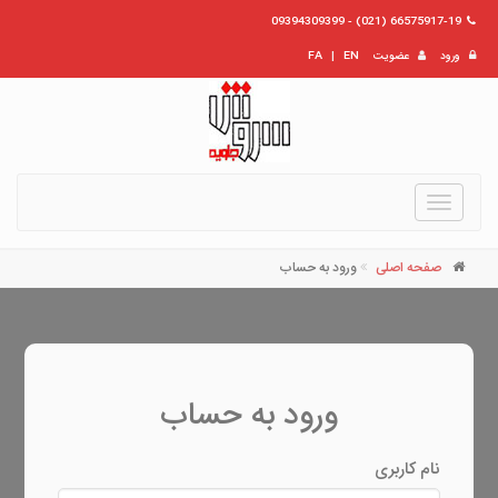
66575917-19 (021) - 09394309399
ورود
عضویت
EN
|
FA
Toggle
navigation
صفحه اصلی
ورود به حساب
ورود به حساب
نام کاربری