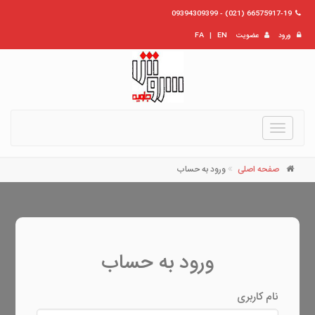
66575917-19 (021) - 09394309399
ورود
عضویت
EN
|
FA
Toggle
navigation
صفحه اصلی
ورود به حساب
ورود به حساب
نام کاربری