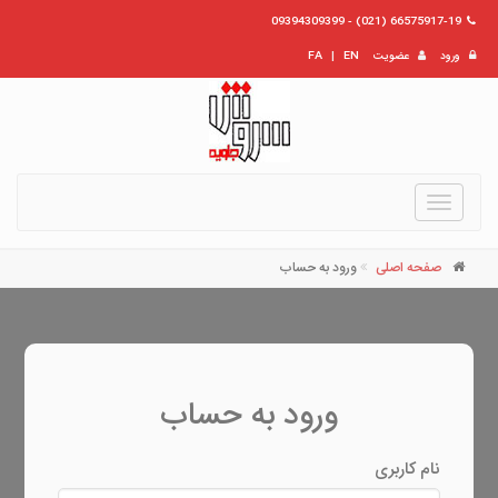
66575917-19 (021) - 09394309399
ورود
عضویت
EN
|
FA
Toggle
navigation
صفحه اصلی
ورود به حساب
ورود به حساب
نام کاربری