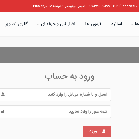
66575917-19 (021) - 09394
آخرین بروزرسانی : دوشنبه 12 مرداد 1405
ها
اساتید
آزمون ها
اخبار فنی و حرفه ای
گالری تصاویر
ورود به حساب
ورود