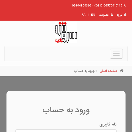
66575917-19 (021) - 09394309399
ورود
عضویت
EN
|
FA
Toggle
navigation
صفحه اصلی
ورود به حساب
ورود به حساب
نام کاربری