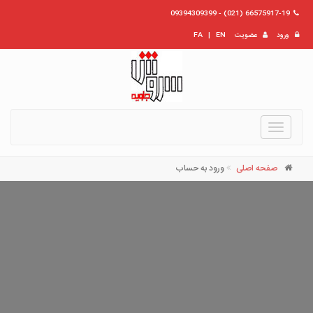
66575917-19 (021) - 09394309399
ورود
عضویت
EN
|
FA
Toggle
navigation
صفحه اصلی
ورود به حساب
نام کاربری