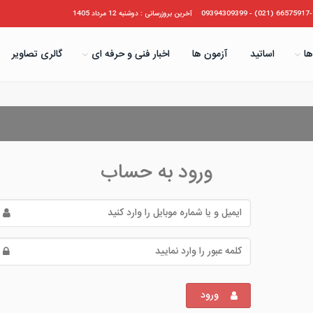
66575917-19 (021) - 09394
آخرین بروزرسانی : دوشنبه 12 مرداد 1405
ها
اساتید
آزمون ها
اخبار فنی و حرفه ای
گالری تصاویر
ورود به حساب
ورود