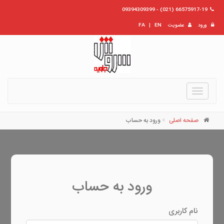
66575917-19 (021) - 09394309399
ورود
عضویت
EN
|
FA
Toggle
navigation
صفحه اصلی
ورود به حساب
ورود به حساب
نام کاربری