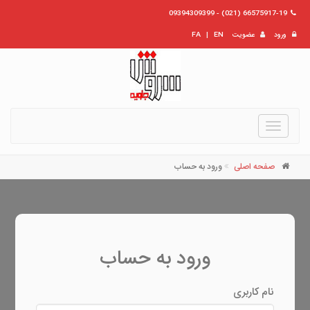
66575917-19 (021) - 09394309399
ورود
عضویت
EN
|
FA
Toggle
navigation
صفحه اصلی
ورود به حساب
ورود به حساب
نام کاربری