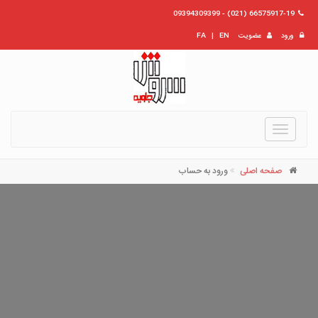
66575917-19 (021) - 09394309399
ورود
عضویت
EN
|
FA
Toggle
navigation
صفحه اصلی
ورود به حساب
نام کاربری