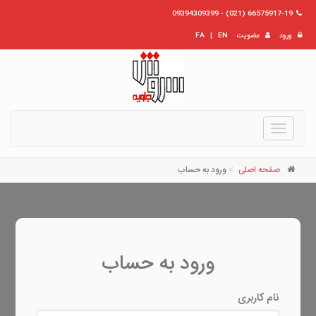
66575917-19 (021) - 09394309399
ورود
عضویت
EN
|
FA
Toggle
navigation
صفحه اصلی
ورود به حساب
ورود به حساب
نام کاربری