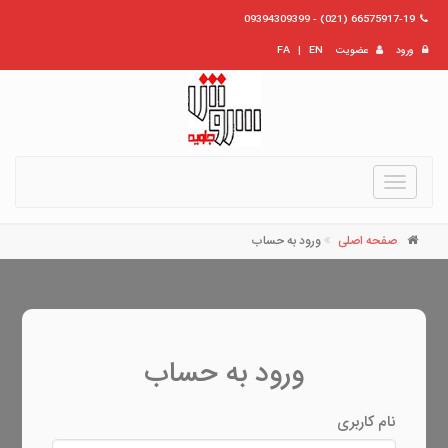
66575917-19 (021) - 09394309399
ورود
عضویت
EN
|
FA
Toggle
navigation
صفحه اصلی
ورود به حساب
ورود به حساب
نام کاربری