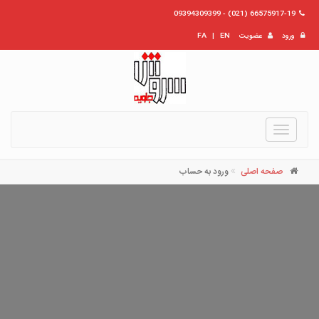
66575917-19 (021) - 09394309399
ورود
عضویت
EN
|
FA
Toggle
navigation
صفحه اصلی
ورود به حساب
نام کاربری