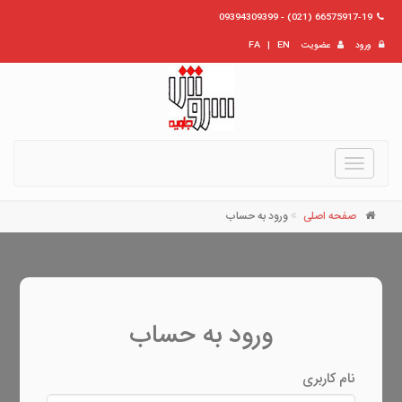
66575917-19 (021) - 09394309399
ورود
عضویت
EN
|
FA
Toggle
navigation
صفحه اصلی
ورود به حساب
ورود به حساب
نام کاربری