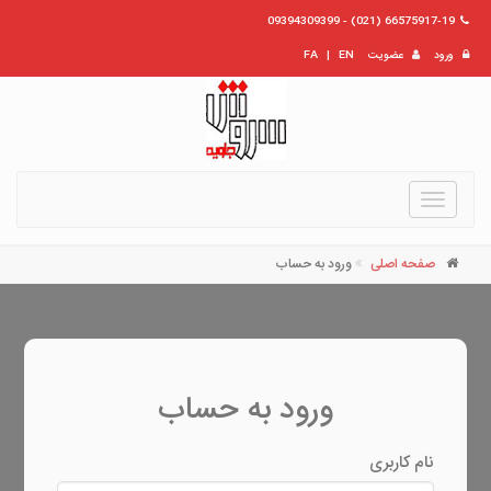
66575917-19 (021) - 09394309399
ورود
عضویت
EN
|
FA
Toggle
navigation
صفحه اصلی
ورود به حساب
ورود به حساب
نام کاربری