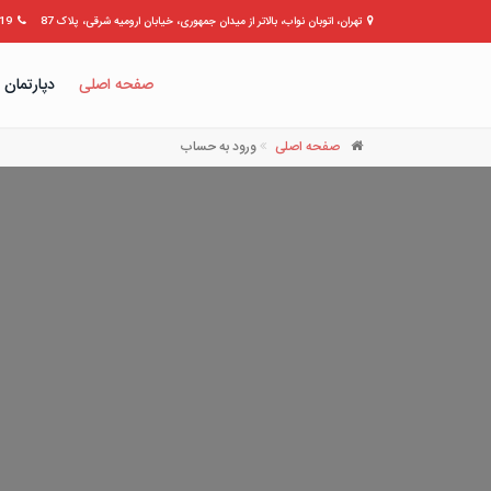
تهران، اتوبان نواب، بالاتر از میدان جمهوری، خیابان ارومیه شرقی، پلاک 87
309399
صفحه اصلی
دپارتمان 
صفحه اصلی
ورود به حساب
نام کاربری
کلمه عبور