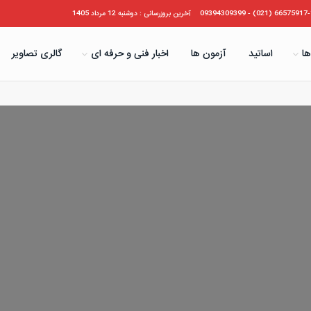
66575917-19 (021) - 09394
آخرین بروزرسانی : دوشنبه 12 مرداد 1405
ها
اساتید
آزمون ها
اخبار فنی و حرفه ای
گالری تصاویر
ورود