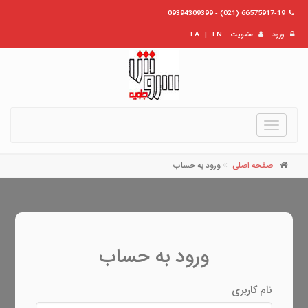
66575917-19 (021) - 09394309399
ورود
عضویت
EN
|
FA
Toggle
navigation
صفحه اصلی
ورود به حساب
ورود به حساب
نام کاربری