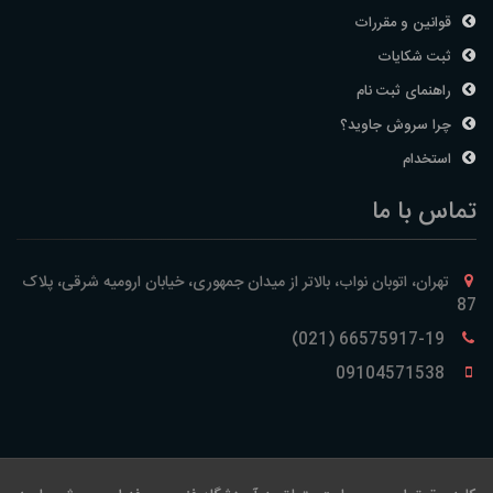
قوانین و مقررات
ثبت شکایات
راهنمای ثبت نام
چرا سروش جاوید؟
استخدام
تماس با ما
تهران، اتوبان نواب، بالاتر از میدان جمهوری، خیابان ارومیه شرقی، پلاک
87
66575917-19 (021)
09104571538