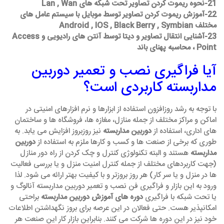
21-نحوه ریموت کردن تصاویر تحت شبکه های Lan , Wan
22-آموزش ریموت کردن تصاویر توسط موبایل با سیستم عامل های
مختلف Android , IOS , Black Berry , Symbian
23-آشنایی انتقال تصاویر و دیتا توسط آنتن های رادیویی و Access
Point ، محاسبه پهنای باند
آیا فراگیری نصب و تعمیر دوربین
مداربسته کاربردی است؟
با توجه به رشد روزافزون استفاده از ابزارها و نرم افزارهای امنیتی در
اماکن و مراکز مختلف از جمله منازل، مغازه ها، فروشگاه ها و ساختمان
های اداری، استفاده از
دوربین مداربسته
نیز روزبروز افزایش می یابد. به
طوری که برخی از صنعت ها و کسب و کارها ملزم به استفاده از
دوربین
مداربسته
هستند و البته تکنولوژی کنترل و چک کردن از راه دور منازل
(جهت کاربردهای مختلف از جمله کنترل امنیت منزل و یا بررسی فعالیت
ها در منزل و یا سر کار) هر روز بروزتر و با کیفیت بهتر ارائه می شود. لذا
ورود به این بازار و فراگیری فن نصب و تعمیر دوربین مداربسته آنالوگ و
یا تحت شبکه با فراگیری
دوره های آموزش دوربین مداربسته
براحتی
امکانپذیر هست. حتی فعالان در این عرصه برای بروز نگهداشتن اطلاعات
خود نیز در این دوره ها شرکت می کنند. بنابراین بازار کار این صنعت هر