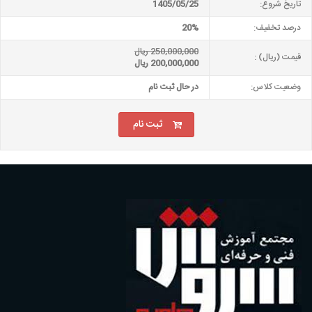
تاریخ شروع:
1405/05/25
درصد تخفیف:
20%
250,000,000 ریال
قیمت (ریال) :
200,000,000 ریال
وضعیت کلاس:
در حال ثبت نام
ثبت نام