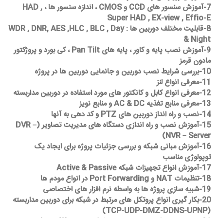
7-آموزش سنسور های CCD و CMOS ، اندازه سنسور ها ، HAD ,
Super HAD , EX-view , Effio-E
8-قابلیت مختلف دوربین ها : WDR , DNR, AES ,HLC , BLC , Day
& Night
9-آموزش نصب پایه و کاور ، پایه های Pan Tilt ، کی بورد و پروژکتور
مادون قرمز
10-بررسی شرایط نصب دوربین و جانمایی دوربین ها در پروژه
11-معرفی انواع لنز
12-معرفی انواع کابل و کانکتور های مورد استفاده در دوربین مداربسته
13-معرفی منابع تغذیه AC & DC و منابع نویز
14-نصب و راه انداز دوربین های PTZ و کد دهی به آنها
15-آموزش نصب و راه اندازی دستگاه های مدیریت تصاویر (DVR –
NVR – Server)
16-آموزش مبانی شبکه و بررسی جزئیات پروژه برای ایجاد یک
توپولوژی مناسب
17-آموزش انواع تجهیزات شبکه Active & Passive
18-تنظیمات NAT و Port Forwarding در انواع مودم ها
19-شبیه سازی پروژه ها به واسطه نرم افزار های اختصاصی
20-بکار گیری انواع پروتکل های مرتبط در شبکه برای دوربین مداربسته
(TCP-UDP-DMZ-DDNS-UPNP)