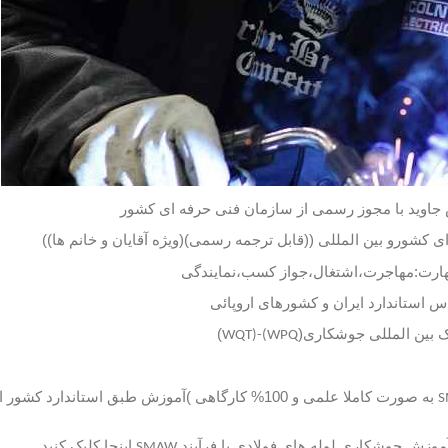
جاوید
با
مجوز
رسمی
از
سازمان
فنی
حرفه
ای
کشور
ی
کشورو
بین
المللی
((
قابل
ترجمه
رسمی
)(
ویژه
آقایان
و
خانم
ها
))
ارت
:
مهاجرت،اشتغال،جواز
کسب،نمایندگی
اس
استاندارد
ایران
و
کشورهای
اروپائی
ک
بین
المللی
جوشکاری
(
)
WPQ)-(WQT
به
صورت
کاملا
علمی
و
100%
کارگاهی
)
آموزش
طبق
استاندارد
کشور
ا
موزش
جوشکاری
لوله
های
فولادی
با
فرآیند
اینجا
کلیک
کنید
SMAW