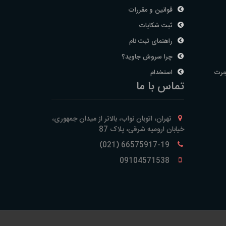
قوانین و مقررات
ثبت شکایات
راهنمای ثبت نام
چرا سروش جاوید؟
جرت
استخدام
تماس با ما
تهران، اتوبان نواب، بالاتر از میدان جمهوری،
خیابان ارومیه شرقی، پلاک 87
66575917-19 (021)
09104571538