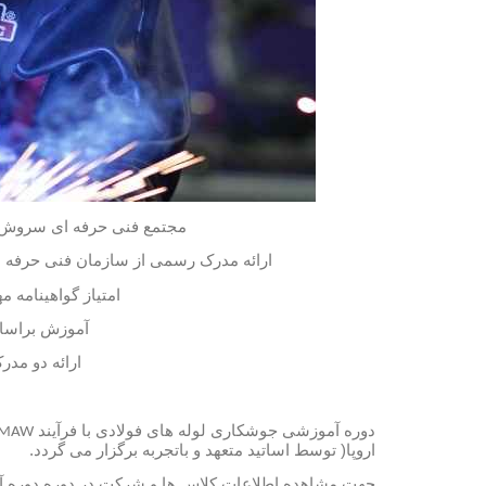
مجتمع
فنی
حرفه
ای
سروش
ارائه
مدرک
رسمی
از
سازمان
فنی
حرفه
ا
امتیاز
گواهینامه
مه
آموزش
براس
ارائه
دو
مدر
دوره
آموزشی
جوشکاری
لوله های فولادی با فرآیند
SMAW
اروپا
(
توسط
اساتید
متعهد
و
باتجربه
برگزار
می
گردد
.
جهت
مشاهده
اطلاعات
کلاس
ها
و
شرکت
در
دوره
دوره
آ