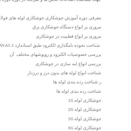
معرفی
دوره
آموزش
جوشکاری
جوشکاری
لوله
های
فولا
مروری
بر
انواع
دستگاه
جوشکاری
برق
مروری
بر
انواع
قطبیت
در
جوشکاری
شناخت
نحوده
نامگذاری
الکترود
طبق
استاندارد
WS A5.1
بررسی
خصوصیات
الکترود و روپوشهای مختلف آن
بررسی
انواع
لبه
سازی
در
جوشکاری
شناخت
انواع
لوله
های
بدون
درز
و
درزدار
ر
شناخت
رده
بندی
لوله
ها
شناخت رده بندی لوله ها
جوشکاری لوله
1G
جوشکاری لوله
2G
جوشکاری لوله
5G
جوشکاری لوله
6G