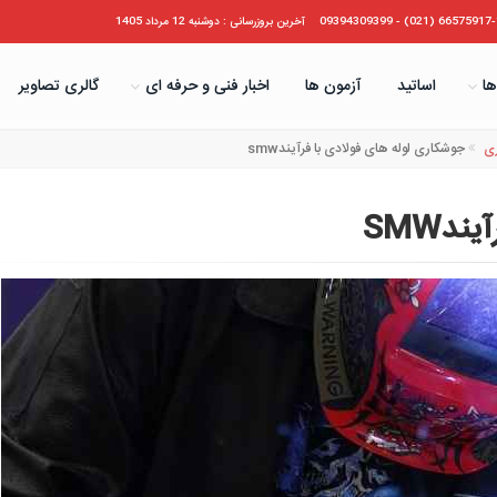
66575917-19 (021) - 09394
آخرین بروزرسانی : دوشنبه 12 مرداد 1405
ها
اساتید
آزمون ها
اخبار فنی و حرفه ای
گالری تصاویر
ری
جوشکاری لوله های فولادی با فرآیندsmw
دSMW